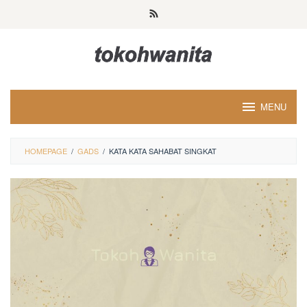
Loncat
ke
konten
MENU
HOMEPAGE
/
GADS
/
KATA KATA SAHABAT SINGKAT