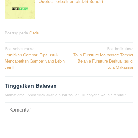
Quotes Terbaik untuk Diri Sendiri
Posting pada
Gads
Navigasi
Pos sebelumnya
Pos berikutnya
Jernihkan Gambar: Tips untuk
Toko Furniture Makassar: Tempat
pos
Mendapatkan Gambar yang Lebih
Belanja Furniture Berkualitas di
Jernih
Kota Makassar
Tinggalkan Balasan
Alamat email Anda tidak akan dipublikasikan.
Ruas yang wajib ditandai
*