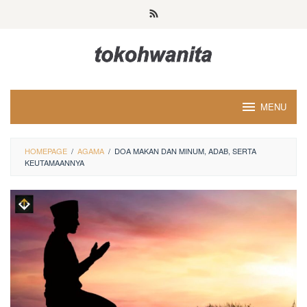
Loncat
ke
konten
MENU
HOMEPAGE
/
AGAMA
/
DOA MAKAN DAN MINUM, ADAB, SERTA
KEUTAMAANNYA