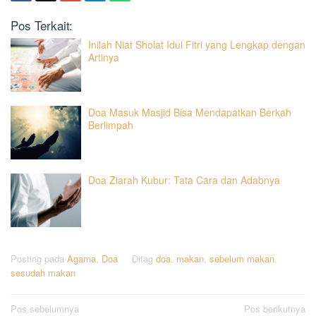
Pos Terkait:
Inilah Niat Sholat Idul Fitri yang Lengkap dengan
Artinya
Doa Masuk Masjid Bisa Mendapatkan Berkah
Berlimpah
Doa Ziarah Kubur: Tata Cara dan Adabnya
Posting pada
Agama
,
Doa
Ditag
doa
,
makan
,
sebelum makan
,
sesudah makan
Navigasi
Pos sebelumnya
Pos berikutnya