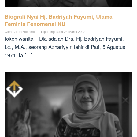
Biografi Nyai Hj. Badriyah Fayumi, Ulama
Feminis Fenomenal NU
Oleh
Admin Hoshino
Diposting pada
24 Maret 2022
tokoh wanita – Dia adalah Dra. Hj. Badriyah Fayumi,
Lc., M.A., seorang Azhariyyin lahir di Pati, 5 Agustus
1971. Ia […]