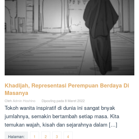
Khadijah, Representasi Perempuan Berdaya Di
Masanya
Oleh
Admin Hoshino
Diposting pada
8 Maret 2022
Tokoh wanita inspiratif di dunia ini sangat bnyak
jumlahnya, semakin bertambah setiap masa. Kita
temukan wajah, kisah dan sejarahnya dalam […]
Halaman:
1
2
3
4