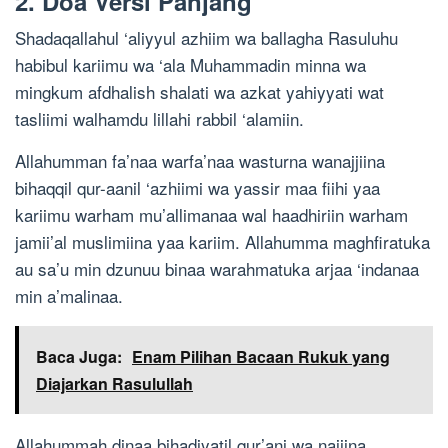
2. Doa Versi Panjang
Shadaqallahul ‘aliyyul azhiim wa ballagha Rasuluhu
habibul kariimu wa ‘ala Muhammadin minna wa
mingkum afdhalish shalati wa azkat yahiyyati wat
tasliimi walhamdu lillahi rabbil ‘alamiin.
Allahumman fa’naa warfa’naa wasturna wanajjiina
bihaqqil qur-aanil ‘azhiimi wa yassir maa fiihi yaa
kariimu warham mu’allimanaa wal haadhiriin warham
jamii’al muslimiina yaa kariim. Allahumma maghfiratuka
au sa’u min dzunuu binaa warahmatuka arjaa ‘indanaa
min a’malinaa.
Baca Juga:
Enam Pilihan Bacaan Rukuk yang
Diajarkan Rasulullah
Allahummah dinaa bihadiyatil qur’ani wa najiina