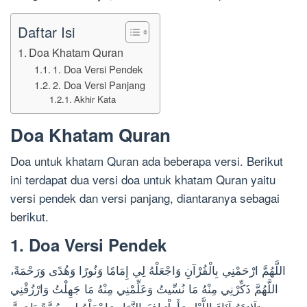
Daftar Isi
Doa Khatam Quran
1. Doa Versi Pendek
2. Doa Versi Panjang
Akhir Kata
Doa Khatam Quran
Doa untuk khatam Quran ada beberapa versi. Berikut
ini terdapat dua versi doa untuk khatam Quran yaitu
versi pendek dan versi panjang, diantaranya sebagai
berikut.
1. Doa Versi Pendek
اللَّهُمَّ ارْحَمْنِي بِالْقُرْآنِ وَاجْعَلْهُ لِي إِمَامًا وَنُورًا وَهُدًى وَرَحْمَةً،
اللَّهُمَّ ذَكِّرْنِي مِنْهُ مَا نُسِّيتُ وَعَلِّمْنِي مِنْهُ مَا جَهِلْتُ وَارْزُقْنِي
تِلَاوَتَهُ آنَاءَ اللَّيْلِ وَأَطْرَافَ النَّهَارِ وَاجْعَلْهُ لِي حُجَّةً يَا رَبَّ