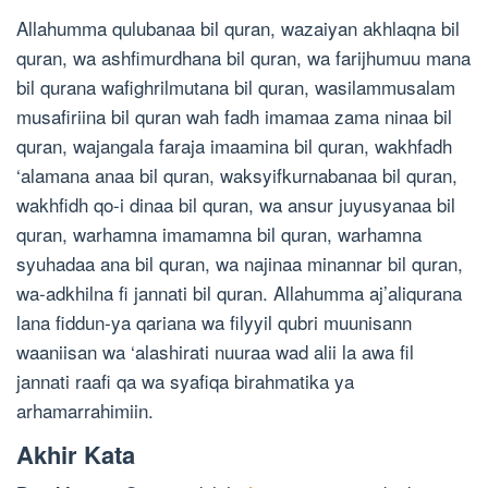
Allahumma qulubanaa bil quran, wazaiyan akhlaqna bil
quran, wa ashfimurdhana bil quran, wa farijhumuu mana
bil qurana wafighrilmutana bil quran, wasilammusalam
musafiriina bil quran wah fadh imamaa zama ninaa bil
quran, wajangala faraja imaamina bil quran, wakhfadh
‘alamana anaa bil quran, waksyifkurnabanaa bil quran,
wakhfidh qo-i dinaa bil quran, wa ansur juyusyanaa bil
quran, warhamna imamamna bil quran, warhamna
syuhadaa ana bil quran, wa najinaa minannar bil quran,
wa-adkhilna fi jannati bil quran. Allahumma aj’aliqurana
lana fiddun-ya qariana wa filyyil qubri muunisann
waaniisan wa ‘alashirati nuuraa wad alii la awa fil
jannati raafi qa wa syafiqa birahmatika ya
arhamarrahimiin.
Akhir Kata