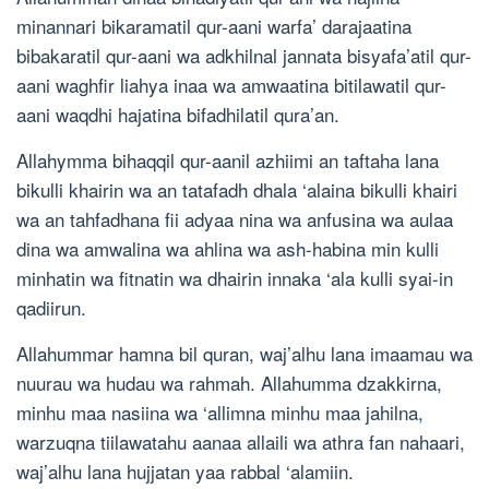
minannari bikaramatil qur-aani warfa’ darajaatina
bibakaratil qur-aani wa adkhilnal jannata bisyafa’atil qur-
aani waghfir liahya inaa wa amwaatina bitilawatil qur-
aani waqdhi hajatina bifadhilatil qura’an.
Allahymma bihaqqil qur-aanil azhiimi an taftaha lana
bikulli khairin wa an tatafadh dhala ‘alaina bikulli khairi
wa an tahfadhana fii adyaa nina wa anfusina wa aulaa
dina wa amwalina wa ahlina wa ash-habina min kulli
minhatin wa fitnatin wa dhairin innaka ‘ala kulli syai-in
qadiirun.
Allahummar hamna bil quran, waj’alhu lana imaamau wa
nuurau wa hudau wa rahmah. Allahumma dzakkirna,
minhu maa nasiina wa ‘allimna minhu maa jahilna,
warzuqna tiilawatahu aanaa allaili wa athra fan nahaari,
waj’alhu lana hujjatan yaa rabbal ‘alamiin.