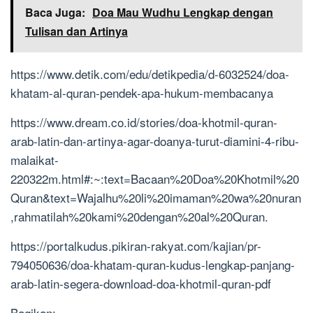
Baca Juga:
Doa Mau Wudhu Lengkap dengan
Tulisan dan Artinya
https://www.detik.com/edu/detikpedia/d-6032524/doa-
khatam-al-quran-pendek-apa-hukum-membacanya
https://www.dream.co.id/stories/doa-khotmil-quran-
arab-latin-dan-artinya-agar-doanya-turut-diamini-4-ribu-
malaikat-
220322m.html#:~:text=Bacaan%20Doa%20Khotmil%20
Quran&text=Wajalhu%20li%20imaman%20wa%20nuran
,rahmatilah%20kami%20dengan%20al%20Quran
.
https://portalkudus.pikiran-rakyat.com/kajian/pr-
794050636/doa-khatam-quran-kudus-lengkap-panjang-
arab-latin-segera-download-doa-khotmil-quran-pdf
Bagikan: