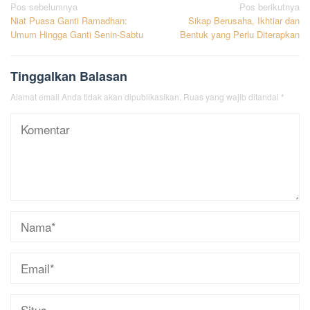
Navigasi
Pos sebelumnya
Pos berikutnya
Niat Puasa Ganti Ramadhan:
Sikap Berusaha, Ikhtiar dan
pos
Umum Hingga Ganti Senin-Sabtu
Bentuk yang Perlu Diterapkan
Tinggalkan Balasan
Alamat email Anda tidak akan dipublikasikan.
Ruas yang wajib ditandai
*