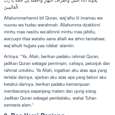
الْعَالَمِينَ
Allahummarhamni bil Quran, waj’alhu lii imamau wa
nuurau wa hudau warahmah. Allahumma dzakkirni
minhu maa nasiitu wa’allimnii minhu maa jahiltu,
warzuqni tilaa watahu aana allaili wa athro fannahaar,
waj’alhulii hujjata yaa robbal ‘alamiin.
Artinya: “Ya, Allah, berikan padaku rahmat Quran,
jadikan Quran sebagai pemimpin, cahaya, petunjuk dan
rahmat untukku. Ya Allah, ingatkan aku atas apa yang
terlalai darinya, ajarkan aku atas apa yang belum aku
ketahui darinya, berikan padaku kemampuan
membacanya sepanjang malam dan ujung siang.
Jadikan Quran sebagai pembelaku, wahai Tuhan
semesta alam.”