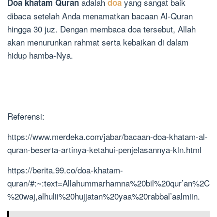
adalah
yang sangat baik
Doa khatam Quran
doa
dibaca setelah Anda menamatkan bacaan Al-Quran
hingga 30 juz. Dengan membaca doa tersebut, Allah
akan menurunkan rahmat serta kebaikan di dalam
hidup hamba-Nya.
Referensi:
https://www.merdeka.com/jabar/bacaan-doa-khatam-al-
quran-beserta-artinya-
ketahui-
penjelasannya-kln.html
https://berita.99.co/doa-khatam-
quran/#:~:text=Allahummarhamna%20bil%20qur’an%2C
%20waj,alhulii%20hujjatan%20yaa%20rabbal’aalmiin
.