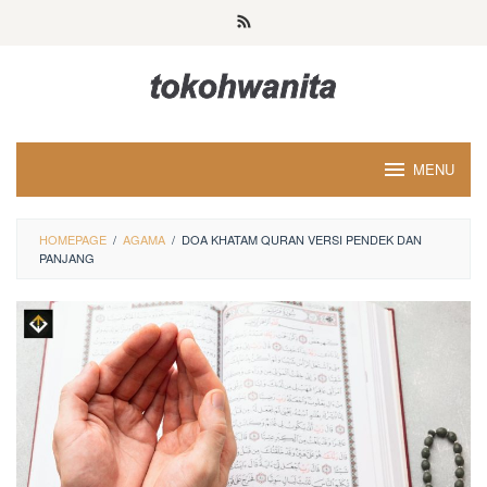
Loncat
ke
konten
MENU
HOMEPAGE
/
AGAMA
/
DOA KHATAM QURAN VERSI PENDEK DAN
PANJANG