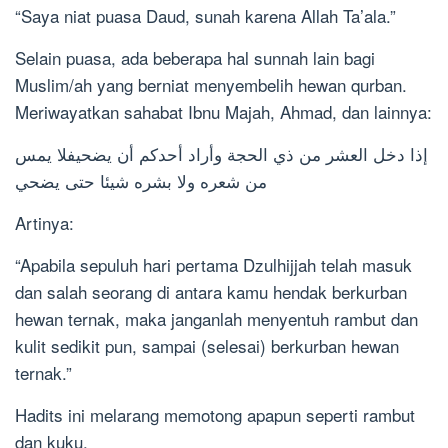
“Saya niat puasa Daud, sunah karena Allah Ta’ala.”
Selain puasa, ada beberapa hal sunnah lain bagi
Muslim/ah yang berniat menyembelih hewan qurban.
Meriwayatkan sahabat Ibnu Majah, Ahmad, dan lainnya:
إذا دخل العشر من ذي الحجة وأراد أحدكم أن يضحيفلا يمس
من شعره ولا بشره شيئا حتى يضحي
Artinya:
“Apabila sepuluh hari pertama Dzulhijjah telah masuk
dan salah seorang di antara kamu hendak berkurban
hewan ternak, maka janganlah menyentuh rambut dan
kulit sedikit pun, sampai (selesai) berkurban hewan
ternak.”
Hadits ini melarang memotong apapun seperti rambut
dan kuku.