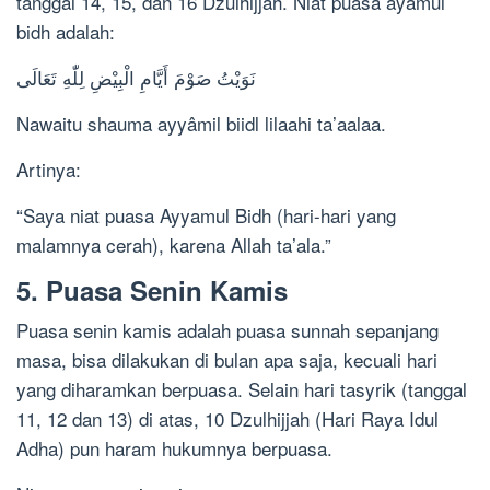
tanggal 14, 15, dan 16 Dzulhijjah. Niat puasa ayamul
bidh adalah:
نَوَيْتُ صَوْمَ أَيَّامِ الْبِيْضِ لِلّٰهِ تَعَالَى
Nawaitu shauma ayyâmil biidl lilaahi ta’aalaa.
Artinya:
“Saya niat puasa Ayyamul Bidh (hari-hari yang
malamnya cerah), karena Allah ta’ala.”
5. Puasa Senin Kamis
Puasa senin kamis adalah puasa sunnah sepanjang
masa, bisa dilakukan di bulan apa saja, kecuali hari
yang diharamkan berpuasa. Selain hari tasyrik (tanggal
11, 12 dan 13) di atas, 10 Dzulhijjah (Hari Raya Idul
Adha) pun haram hukumnya berpuasa.