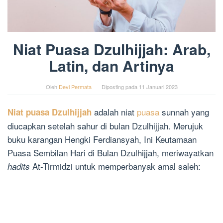
Niat Puasa Dzulhijjah: Arab,
Latin, dan Artinya
Oleh
Devi Permata
Diposting pada
11 Januari 2023
adalah niat
puasa
sunnah yang
Niat puasa Dzulhijjah
diucapkan setelah sahur di bulan Dzulhijjah. Merujuk
buku karangan Hengki Ferdiansyah, Ini Keutamaan
Puasa Sembilan Hari di Bulan Dzulhijjah, meriwayatkan
At-Tirmidzi untuk memperbanyak amal saleh:
hadits