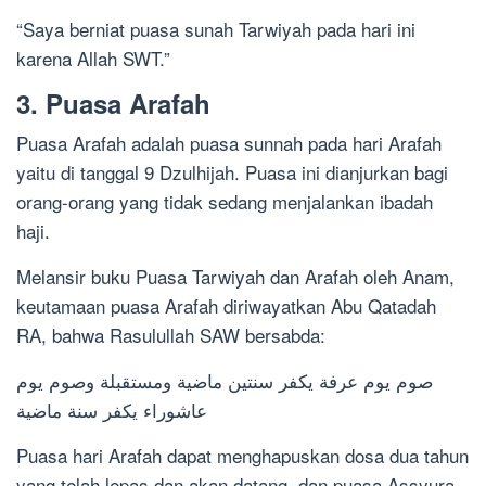
“Saya berniat puasa sunah Tarwiyah pada hari ini
karena Allah SWT.”
3. Puasa Arafah
Puasa Arafah adalah puasa sunnah pada hari Arafah
yaitu di tanggal 9 Dzulhijah. Puasa ini dianjurkan bagi
orang-orang yang tidak sedang menjalankan ibadah
haji.
Melansir buku Puasa Tarwiyah dan Arafah oleh Anam,
keutamaan puasa Arafah diriwayatkan Abu Qatadah
RA, bahwa Rasulullah SAW bersabda:
صوم يوم عرفة يكفر سنتين ماضية ومستقبلة وصوم يوم
عاشوراء يكفر سنة ماضية
Puasa hari Arafah dapat menghapuskan dosa dua tahun
yang telah lepas dan akan datang, dan puasa Assyura