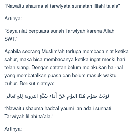
“Nawaitu shauma al tarwiyata sunnatan lillahi ta’ala”
Artinya:
“Saya niat berpuasa sunah Tarwiyah karena Allah
SWT.”
Apabila seorang Muslim/ah terlupa membaca niat ketika
sahur, maka bisa membacanya ketika ingat meski hari
telah siang. Dengan catatan belum melakukan hal-hal
yang membatalkan puasa dan belum masuk waktu
zuhur. Berikut niatnya:
نَوَيْتُ صَوْمَ هَذَا اليَوْمِ عَنْ أَدَاءِ سُنَّةِ التروية لِلهِ تَعَالَى
“Nawaitu shauma hadzal yaumi ‘an ada’i sunnati
Tarwiyah lillahi ta’ala.”
Artinya: