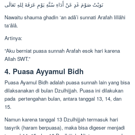
نَوَيْتُ صَوْمَ غَدٍ عَنْ أَدَاءِ سُنَّةِ يَوْمِ عَرَفَةَ لِلهِ تَعَالَى
Nawaitu shauma ghadin ‘an adâ’i sunnati Arafah lillâhi
ta‘âlâ.
Artinya:
“Aku berniat puasa sunnah Arafah esok hari karena
Allah SWT.”
4. Puasa Ayyamul Bidh
Puasa Ayamul Bidh adalah puasa sunnah lain yang bisa
dilaksanakan di bulan Dzulhijjah. Puasa ini dilakukan
pada pertengahan bulan, antara tanggal 13, 14, dan
15.
Namun karena tanggal 13 Dzulhijjah termasuk hari
tasyrik (haram berpuasa), maka bisa digeser menjadi