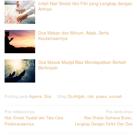
Inilah Niat Sholat Idul Fitri yang Lengkap dengan
Artinya
Doa Makan dan Minum, Adab, Serta
Keutamaannya
Doa Masuk Masjid Bisa Mendapatkan Berkah
Berlimpah
Posting pada
Agama
,
Doa
Ditag
Dzulhijjah
,
niat
,
puasa
,
sunnah
Navigasi
Pos sebelumnya
Pos berikutnya
Niat Sholat Taubat dan Tata Cara
Niat Shalat Gerhana Bulan,
pos
Pelaksanaannya
Lengkap Dengan Dzikir Dan Doa