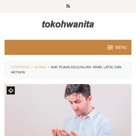
Loncat
ke
konten
MENU
HOMEPAGE
/
AGAMA
/
NIAT PUASA DZULHIJJAH: ARAB, LATIN, DAN
ARTINYA